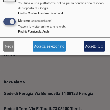
YouTube è una piattaforma online per la condivisione di video
di proprietà di Google.
Finalità
:
Contenuto esterno incorporato
Matomo
(sempre richiesto)
Contatti
Traccia le visite online al sito web.
Finalità
:
Funzionale, Analisi
Perugia Telefono: 075 4693000 Fax: 075 5847107
Nega
Accetta selezionato
Accetto tutti
Terni Telefono: 0744 206223 0744 206231 Fax: 0744
206231
Dove siamo
Sede di Perugia Via Benedetta,14 06123 Perugia
Sede di Terni Via F. Turati, 73 05100 Terni .