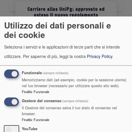
Image not available
Carriere alias UniPg: approvato ed
esteso il nuovo regolamento
Utilizzo dei dati personali e
Verso l'inclusività accademica totale; intervista a Emidio Albertini e
dei cookie
Nicoletta Schembari
Seleziona i servizi e le applicazioni di terze parti che si intende
utilizzare.
Per saperne di più, leggi la nostra
Privacy Policy
.
Funzionale
(sempre richiesto)
A.Di.S.U.
Memorizziamo dati (ad esempio, cookie per la sessione utente)
nel tuo browser (necessario per utilizzare questo sito web).
Agenzia per il Diritto allo Studio Universitario
Finalità
:
Funzionale
dell'Umbria
Gestore del consenso
(sempre richiesto)
Il Gestore del consenso salva il tuo stato di consenso nel
Codice Fiscale e Partita IVA 00453460545
browser.
Finalità
:
Funzionale
Posta certificata
YouTube