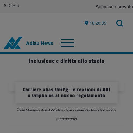
A.Di.S.U.
(opens in new tab)
Accesso riservato
Rimando adisu
Menu profilo u
Open log
Open Search Bl
18:20:35
Cerca
Toggle main menu
Navigazione principale
Adisu News
Close search
Inclusione e diritto allo studio
Image not available
Carriere alias UniPg: le reazioni di ADI
e Omphalos al nuovo regolamento
Cosa pensano le associazioni dopo l’approvazione del nuovo
regolamento