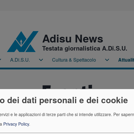
Adisu News
Testata giornalistica A.Di.S.U.
A.Di.S.U.
Cultura & Spettacolo
Attuali
Home sub-navigation
A.Di.S.U. sub-navigation
Cultura & Sp
Eventi
zo dei dati personali e dei cookie
rvizi e le applicazioni di terze parti che si intende utilizzare.
Per sapern
ra
Privacy Policy
.