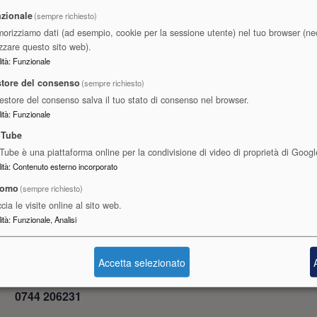
zionale
(sempre richiesto)
orizziamo dati (ad esempio, cookie per la sessione utente) nel tuo browser (ne
izzare questo sito web).
ità
:
Funzionale
tore del consenso
(sempre richiesto)
Gestore del consenso salva il tuo stato di consenso nel browser.
ità
:
Funzionale
uTube
Tube è una piattaforma online per la condivisione di video di proprietà di Googl
ità
:
Contenuto esterno incorporato
Contatti
tomo
(sempre richiesto)
cia le visite online al sito web.
ità
:
Funzionale, Analisi
Perugia Telefono: 075 4693000 Fax: 075 5847107
Accetta selezionato
Terni Telefono: 0744 206223 0744 206231 Fax:
0744 206231