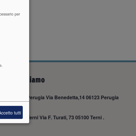
cessario per
e.
Dove siamo
Sede di Perugia Via Benedetta,14 06123 Perugia
Accetto tutti
Sede di Terni Via F. Turati, 73 05100 Terni .