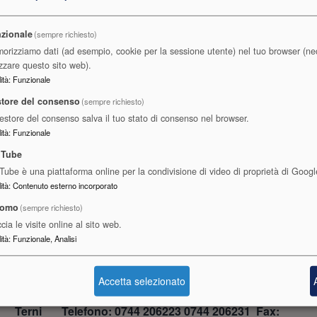
argiali
zionale
(sempre richiesto)
orizziamo dati (ad esempio, cookie per la sessione utente) nel tuo browser (ne
izzare questo sito web).
ità
:
Funzionale
tore del consenso
(sempre richiesto)
Gestore del consenso salva il tuo stato di consenso nel browser.
ità
:
Funzionale
uTube
Tube è una piattaforma online per la condivisione di video di proprietà di Googl
ità
:
Contenuto esterno incorporato
tomo
(sempre richiesto)
Contatti
cia le visite online al sito web.
ità
:
Funzionale, Analisi
Perugia Telefono: 075 4693000 Fax: 075 5847107
Accetta selezionato
Terni Telefono: 0744 206223 0744 206231 Fax: