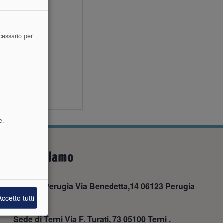
cessario per
e.
Dove siamo
Sede di Perugia Via Benedetta,14 06123 Perugia
Accetto tutti
Sede di Terni Via F. Turati, 73 05100 Terni .