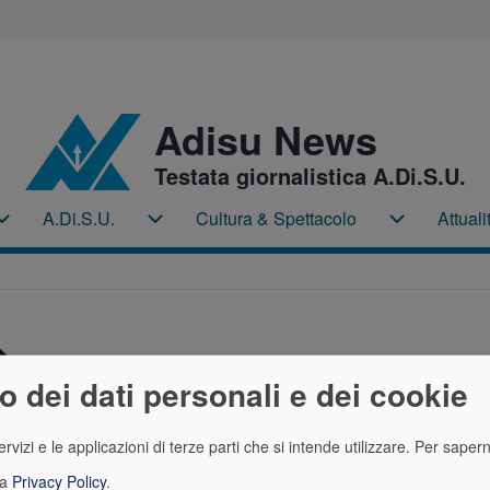
Adisu News
Testata giornalistica A.Di.S.U.
A.Di.S.U.
Cultura & Spettacolo
Attuali
Home sub-navigation
A.Di.S.U. sub-navigation
Cultura & S
zo dei dati personali e dei cookie
rvizi e le applicazioni di terze parti che si intende utilizzare.
Per sapern
ra
Privacy Policy
.