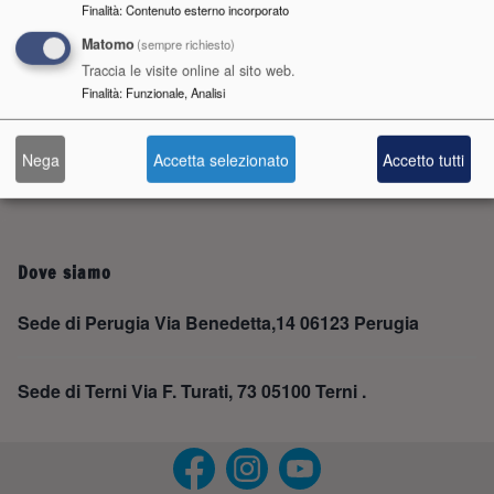
Contatti
Finalità
:
Contenuto esterno incorporato
Matomo
(sempre richiesto)
Perugia Telefono: 075 4693000 Fax: 075 5847107
Traccia le visite online al sito web.
Finalità
:
Funzionale, Analisi
Terni Telefono: 0744 206223 0744 206231 Fax: 0744
206231
Nega
Accetta selezionato
Accetto tutti
Dove siamo
Sede di Perugia Via Benedetta,14 06123 Perugia
Sede di Terni Via F. Turati, 73 05100 Terni .