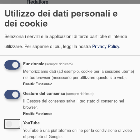
Redattore
Utilizzo dei dati personali e
dei cookie
Seleziona i servizi e le applicazioni di terze parti che si intende
utilizzare.
Per saperne di più, leggi la nostra
Privacy Policy
.
A.Di.S.U.
Funzionale
(sempre richiesto)
Agenzia per il Diritto allo Studio Universitario
Memorizziamo dati (ad esempio, cookie per la sessione utente)
nel tuo browser (necessario per utilizzare questo sito web).
dell'Umbria
Finalità
:
Funzionale
Codice Fiscale e Partita IVA 00453460545
Gestore del consenso
(sempre richiesto)
Il Gestore del consenso salva il tuo stato di consenso nel
Posta certificata
browser.
Finalità
:
Funzionale
YouTube
YouTube è una piattaforma online per la condivisione di video
di proprietà di Google.