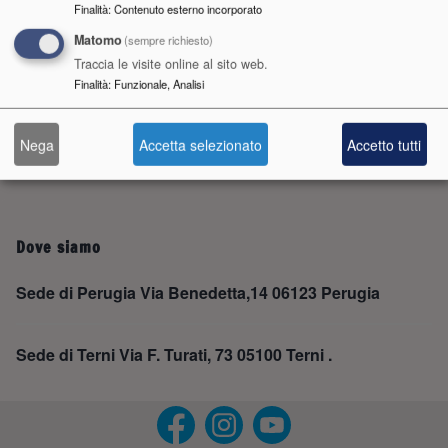
Contatti
Finalità
:
Contenuto esterno incorporato
Matomo
(sempre richiesto)
Perugia Telefono: 075 4693000 Fax: 075 5847107
Traccia le visite online al sito web.
Finalità
:
Funzionale, Analisi
Terni Telefono: 0744 206223 0744 206231 Fax: 0744
206231
Nega
Accetta selezionato
Accetto tutti
Dove siamo
Sede di Perugia Via Benedetta,14 06123 Perugia
Sede di Terni Via F. Turati, 73 05100 Terni .