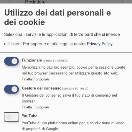
Redattore
Utilizzo dei dati personali e
dei cookie
Seleziona i servizi e le applicazioni di terze parti che si intende
utilizzare.
Per saperne di più, leggi la nostra
Privacy Policy
.
A.Di.S.U.
Funzionale
(sempre richiesto)
Agenzia per il Diritto allo Studio Universitario
Memorizziamo dati (ad esempio, cookie per la sessione utente)
nel tuo browser (necessario per utilizzare questo sito web).
dell'Umbria
Finalità
:
Funzionale
Codice Fiscale e Partita IVA 00453460545
Gestore del consenso
(sempre richiesto)
Il Gestore del consenso salva il tuo stato di consenso nel
Posta certificata
browser.
Finalità
:
Funzionale
YouTube
YouTube è una piattaforma online per la condivisione di video
di proprietà di Google.