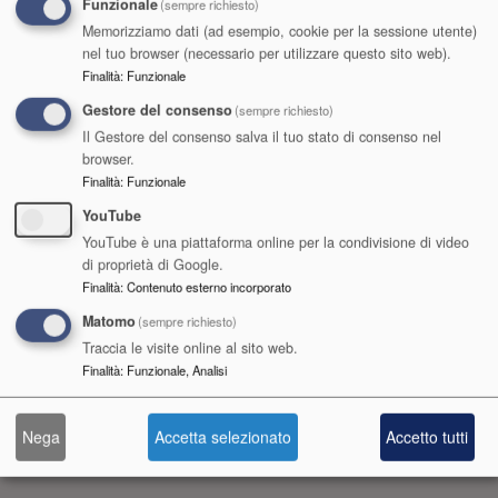
Funzionale
(sempre richiesto)
Memorizziamo dati (ad esempio, cookie per la sessione utente)
nel tuo browser (necessario per utilizzare questo sito web).
Redattore
Finalità
:
Funzionale
Gestore del consenso
(sempre richiesto)
Il Gestore del consenso salva il tuo stato di consenso nel
browser.
Finalità
:
Funzionale
YouTube
YouTube è una piattaforma online per la condivisione di video
A.Di.S.U.
di proprietà di Google.
Finalità
:
Contenuto esterno incorporato
Agenzia per il Diritto allo Studio Universitario
Matomo
(sempre richiesto)
dell'Umbria
Traccia le visite online al sito web.
Finalità
:
Funzionale, Analisi
Codice Fiscale e Partita IVA 00453460545
Posta certificata
Nega
Accetta selezionato
Accetto tutti