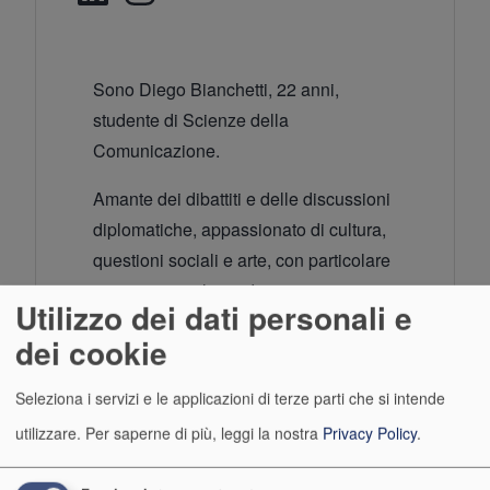
Sono Diego Bianchetti, 22 anni,
studente di Scienze della
Comunicazione.
Amante dei dibattiti e delle discussioni
diplomatiche, appassionato di cultura,
questioni sociali e arte, con particolare
interesse per il mondo universitario e
Utilizzo dei dati personali e
l’attualità.
dei cookie
Amo scrivere, osservare la realtà che
Seleziona i servizi e le applicazioni di terze parti che si intende
mi circonda, raccontarla attraverso la
scrittura e a volte la lente fotografica.
utilizzare.
Per saperne di più, leggi la nostra
Privacy Policy
.