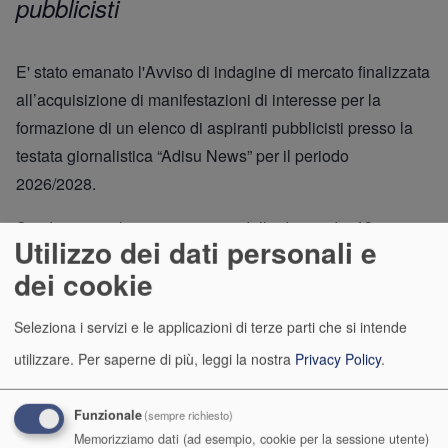
pubblicisti
E' stato emanato l'Avviso di indagine di mercato finalizzata
all’acquisizione di manifestazioni di interesse per la
formazione di un elenco di aspiranti pubblicisti presso la
testata giornalistica “Adisu News” per il periodo
2026/2028.
Scadenza per la presentazione delle domande:
18
Utilizzo dei dati personali e
maggio 2026
dei cookie
Seleziona i servizi e le applicazioni di terze parti che si intende
utilizzare.
Per saperne di più, leggi la nostra
Privacy Policy
.
Per info visitare il Portale Adisu alla
pagina
Funzionale
(sempre richiesto)
Memorizziamo dati (ad esempio, cookie per la sessione utente)