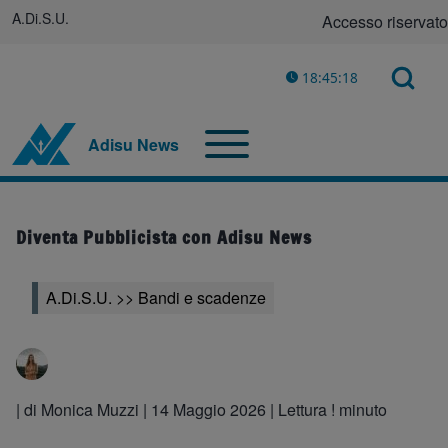
A.Di.S.U.
(opens in new tab)
Accesso riservato
Rimando adisu
Menu profilo u
Open log
Open Search Bl
18:45:18
Cerca
Toggle main menu
Navigazione principale
Adisu News
Close search
Diventa Pubblicista con Adisu News
A.Di.S.U. >> Bandi e scadenze
| di
Monica Muzzi
|
14 Maggio 2026
| Lettura ! minuto