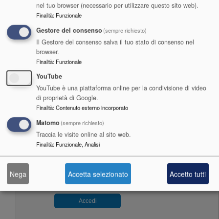
nel tuo browser (necessario per utilizzare questo sito web).
"Da STUDENTE a GIORNALISTA con ADISU NEWS" -
Finalità
:
Funzionale
Intervista ad EGLE PRIOLO
Gestore del consenso
(sempre richiesto)
Caricare contenuti esterni forniti da
YouTube
?
Il Gestore del consenso salva il tuo stato di consenso nel
browser.
Sì (questa volta)
Finalità
:
Funzionale
YouTube
Gestisci le impostazioni sulla privacy
YouTube è una piattaforma online per la condivisione di video
di proprietà di Google.
Finalità
:
Contenuto esterno incorporato
Commenti
Matomo
(sempre richiesto)
Traccia le visite online al sito web.
Finalità
:
Funzionale, Analisi
Partecipa alla discussione
Nega
Accetta selezionato
Accetto tutti
ACCEDI PER COMMENTARE
Accedi